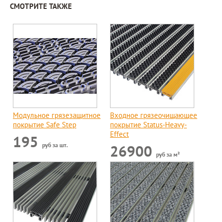
СМОТРИТЕ ТАКЖЕ
Модульное грязезащитное
Входное грязеочищающее
покрытие Safe Step
покрытие Status-Heavy-
Effect
195
руб за шт.
26900
руб за м²