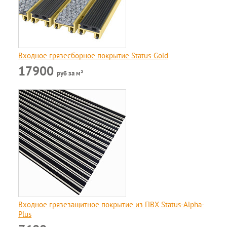
Входное грязесборное покрытие Status-Gold
17900
руб за м²
Входное грязезащитное покрытие из ПВХ Status-Alpha-
Plus