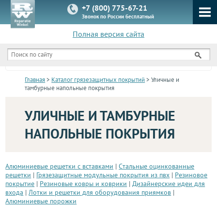
+7 (800) 775-67-21
Звонок по России бесплатный
Полная версия сайта
КАТАЛОГ
Главная
>
Каталог грязезащитных покрытий
> Уличные и
тамбурные напольные покрытия
УЛИЧНЫЕ И ТАМБУРНЫЕ
НАПОЛЬНЫЕ ПОКРЫТИЯ
Алюминиевые решетки с вставками
|
Стальные оцинкованные
решетки
|
Грязезащитные модульные покрытия из пвх
|
Резиновое
покрытие
|
Резиновые ковры и коврики
|
Дизайнерские идеи для
входа
|
Лотки и решетки для оборудования приямков
|
Алюминиевые порожки