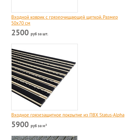
Входной коврик с грязеочищающей щеткой. Размер
50х70 см
2500
руб за шт.
Входное грязезащитное покрытие из ПВХ Status-Alpha
5900
руб за м²