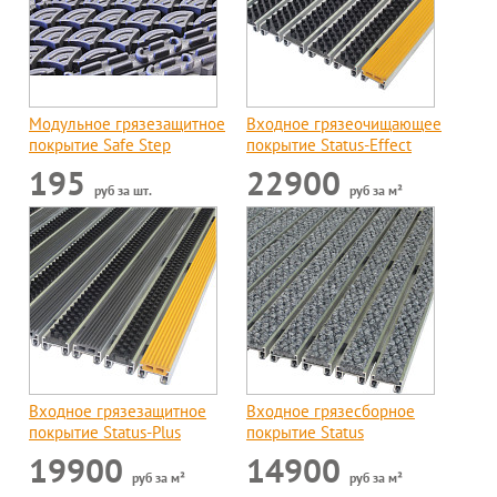
Модульное грязезащитное
Входное грязеочищающее
покрытие Safe Step
покрытие Status-Effect
195
22900
руб за шт.
руб за м²
Входное грязезащитное
Входное грязесборное
покрытие Status-Plus
покрытие Status
19900
14900
руб за м²
руб за м²