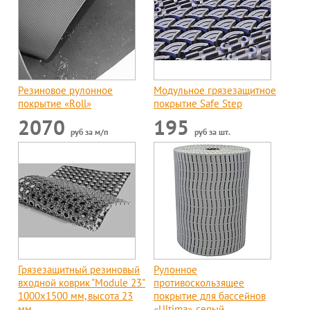
Резиновое рулонное
Модульное грязезащитное
покрытие «Roll»
покрытие Safe Step
2070
195
руб за м/п
руб за шт.
Грязезащитный резиновый
Рулонное
входной коврик "Module 23"
противоскользящее
1000x1500 мм, высота 23
покрытие для бассейнов
мм
«Ultima», серый